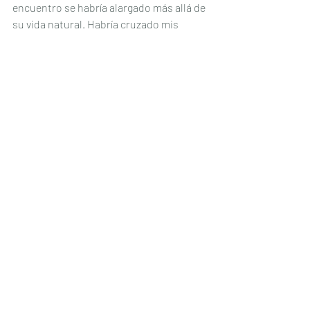
encuentro se habría alargado más allá de 
su vida natural. Habría cruzado mis 
propias líneas rojas intentando sostener 
a otra persona.
Anoche no.
Dejé que la experiencia fuera finita. 
Acepté la belleza y el límite al mismo 
tiempo. Me fui intacto.
Así es como se siente la abundancia en la 
intimidad en la práctica. No es desapego. 
No es indiferencia. Es la capacidad de 
abrirse, conectar, disfrutar y aun así 
decir: el coste de continuar sería 
demasiado alto.
Puedo preocuparme por él sin intentar 