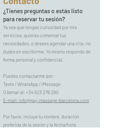
Contacto
¿Tienes preguntas o estás listo
para reservar tu sesión?
Ya sea que tengas curiosidad por mis
servicios, quieras comentar tus
necesidades, o desees agendar una cita, no
dudes en escribirme. Yo mismo respondo de
forma personal y confidencial.
Puedes contactarme por:
Texto / WhatsApp / iMessage
O llamar al:
+34 623 276 290
E-mail:
info@gay-massage-barcelona.com
Por favor, incluye tu nombre, duración
preferida de la sesión y la fecha/hora
deseada, y te responderé lo antes posible.