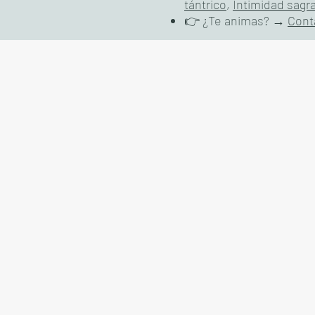
tántrico
,
Intimidad sagr
👉 ¿Te animas? →
Cont