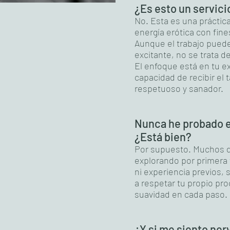
¿Es esto un servici
No. Esta es una práctica
energía erótica con fin
Aunque el trabajo pued
excitante, no se trata d
El enfoque está en tu ex
capacidad de recibir el
respetuoso y sanador.
Nunca he probado el
¿Está bien?
Por supuesto. Muchos de
explorando por primera
ni experiencia previos, 
a respetar tu propio p
suavidad en cada paso.
¿Y si me siento ner