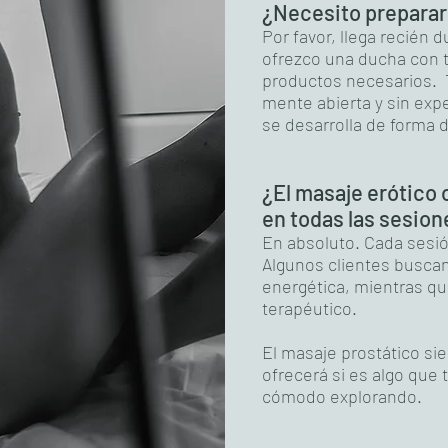
¿Necesito prepara
Por favor, llega recién 
ofrezco una ducha con to
productos necesarios. T
mente abierta y sin expe
se desarrolla de forma d
¿El masaje erótico 
en todas las sesion
En absoluto. Cada sesió
Algunos clientes busca
energética, mientras q
terapéutico.
El masaje prostático si
ofrecerá si es algo que 
cómodo explorando.