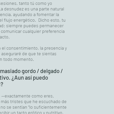
 sesiones, tanto tú como yo
 desnudez es una parte natural
iencia, ayudando a fomentar la
el flujo energético. Dicho esto, tu
dad: siempre puedes permanecer
 comunicar cualquier preferencia
acto.
 el consentimiento, la presencia y
 aseguraré de que te sientas
en todo momento.
masiado gordo / delgado /
tivo. ¿Aun así puedo
n?
uí —exactamente como eres.
 más tristes que he escuchado de
 no se sentían “lo suficientemente
ibir un tacto erótico y nutritivo.