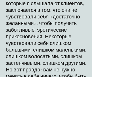
которые я слышала от клиентов,
заключается в том, что они не
чувствовали себя «достаточно
желанными», чтобы получить
заботливые, эротические
прикосновения. Некоторые
чувствовали себя слишком
большими, слишком маленькими,
слишком волосатыми, слишком
застенчивыми, слишком другими.
Но вот правда: вам не нужно
менять в себе ничего, чтобы быть
достойной заботы, удовольствия
и связи.
Моя практика — это пространство
без осуждения, где каждое тело
почитается как священное и
прекрасное. Независимо от того,
уверены ли вы в себе,