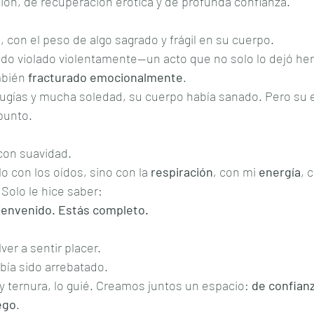
ión, de recuperación erótica y de profunda confianza.
, con el peso de algo sagrado y frágil en su cuerpo.
ido violado violentamente—un acto que no solo lo dejó her
mbién 
fracturado emocionalmente
.
rugías y mucha soledad, su cuerpo había sanado. Pero su e
punto.
con suavidad.
 con los oídos, sino con la 
respiración
, con mi 
energía
, 
 Solo le hice saber:
bienvenido. Estás completo.
ver a sentir placer.
bía sido arrebatado.
y ternura, lo guié. Creamos juntos un espacio: 
de confianz
ego
.