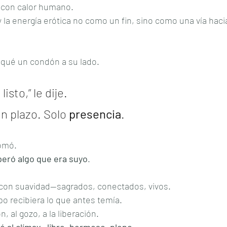
o con calor humano.
 y la energía erótica no como un fin, sino como una vía hacia
qué un condón a su lado.
isto,” le dije.
in plazo. Solo 
presencia
.
tomó.
eró algo que era suyo
.
con suavidad—sagrados, conectados, vivos.
o recibiera lo que antes temía.
n, al gozo, a la liberación.
gó al clímax—libre, hermoso, pleno
.