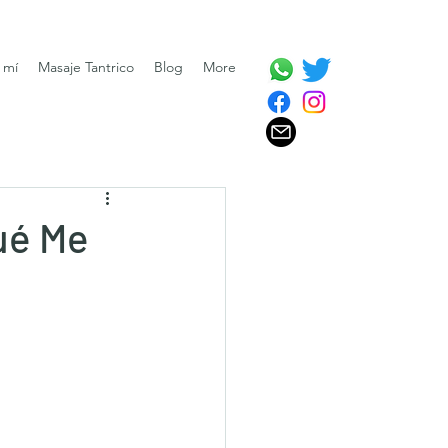
 mí
Masaje Tantrico
Blog
More
Qué Me