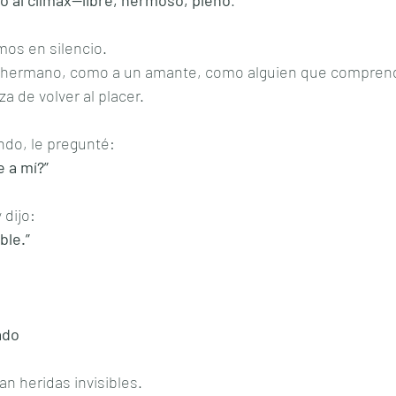
os en silencio.
 hermano, como a un amante, como alguien que comprend
za de volver al placer.
do, le pregunté:
 a mí?”
 dijo:
ble.”
ado
n heridas invisibles.