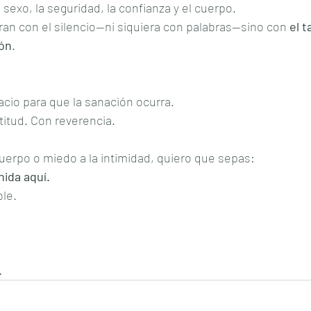
 sexo, la seguridad, la confianza y el cuerpo.
an con el silencio—ni siquiera con palabras—sino con 
el t
ión
.
cio para que la sanación ocurra.
itud. Con reverencia.
 cuerpo o miedo a la intimidad, quiero que sepas:
nida aquí.
ble.
.