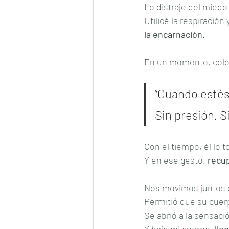
Lo distraje del mied
Utilicé la respiración
la encarnación
.
En un momento, colo
“Cuando estés l
Sin presión. S
Con el tiempo, él lo 
Y en ese gesto, 
recup
Nos movimos juntos 
Permitió que su cuerp
Se abrió a la sensació
Y bajo mi cuerpo, 
lle